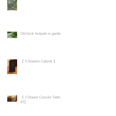
Old brick footpath in garden
【 4 Drawers Cabinet 】
【 2 Drawer Console Table
#2】