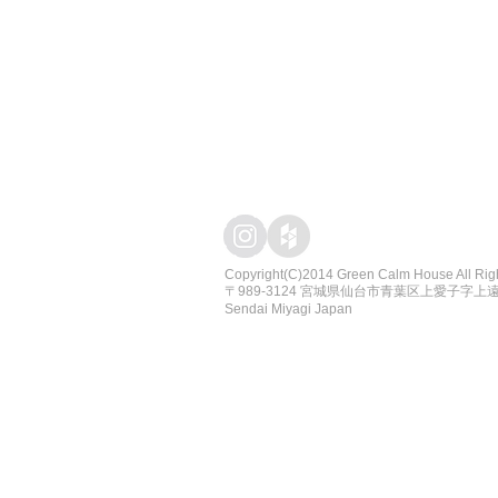
Copyright(C)2014 Green Calm House All Rig
​〒989-3124 宮城県仙台市青葉区上愛子字上遠野原
Sendai Miyagi Japan
仙台を中心に、エクステリア・ガーデン
外構工事からガーデニングまで、お庭づくりのこ
庭 ガーデン 仙台 ガーデンデザイン 仙台 エ
ガーデニング、ハンドメイド、雑貨、家具、