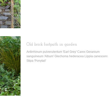
Old brick footpath in garden
Antirrhinum pulverulentum 'Earl Grey' Carex Geranium
sanguineum 'Album' Glechoma hederacea Lippia canescens
Stipa 'Ponytail'