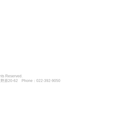
hts Reserved.
20-62 Phone：022-392-9050
デザインと施工をご提案いたします。
とならGreen Calm Houseへご相談ください。
クステリア Green Calm House ガーデンデザイン、ウッドデッキ、ウッド
宮城県仙台市、グリーンカームハウス、あとりえぺむぺる