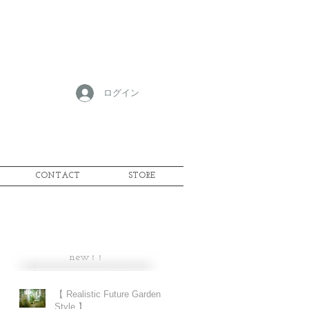
ログイン
CONTACT
STORE
new
！！
ィ
子
【 Realistic Future Garden
Style 】