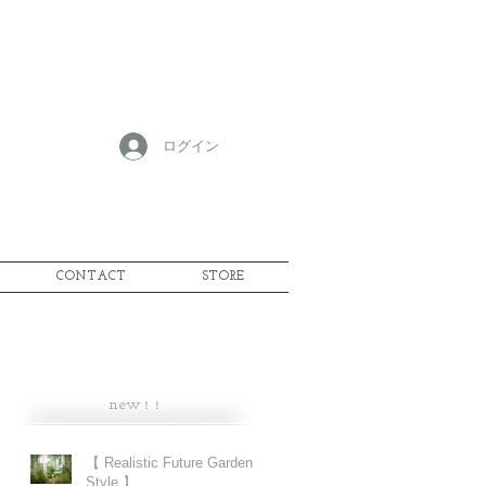
ログイン
CONTACT
STORE
new
！！
【 Realistic Future Garden
Style 】