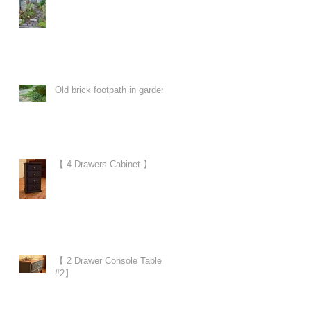
Old brick footpath in garden
【 4 Drawers Cabinet 】
【 2 Drawer Console Table
#2】