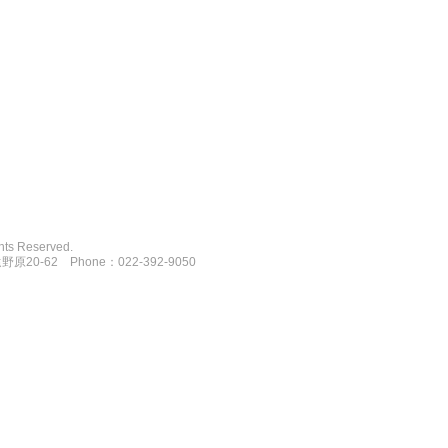
hts Reserved.
20-62 Phone：022-392-9050
デザインと施工をご提案いたします。
とならGreen Calm Houseへご相談ください。
クステリア Green Calm House ガーデンデザイン、ウッドデッキ、ウッド
宮城県仙台市、グリーンカームハウス、あとりえぺむぺる