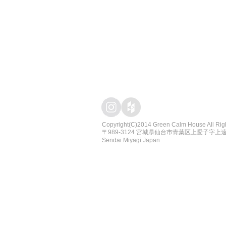
Copyright(C)2014 Green Calm House All Rig
​〒989-3124 宮城県仙台市青葉区上愛子字上遠野原
Sendai Miyagi Japan
仙台を中心に、エクステリア・ガーデン
外構工事からガーデニングまで、お庭づくりのこ
庭 ガーデン 仙台 ガーデンデザイン 仙台 エ
ガーデニング、ハンドメイド、雑貨、家具、